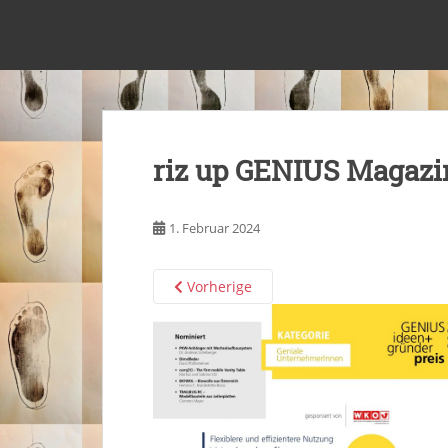
S
k
Maßschuhmacherei Pfaffenlehner
i
p
t
o
m
riz up GENIUS Magazi
a
i
n
1. Februar 2024
c
o
n
Vorherige
t
e
n
t