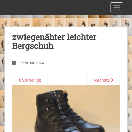
S
Maßschuhmacherei Pfaffenlehner
TOGGLE
k
i
p
t
zwiegenähter leichter
o
Bergschuh
m
a
i
1. Februar 2024
n
c
o
Vorherige
Nächste
n
t
e
n
t