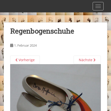
S
Maßschuhmacherei Pfaffenlehner
TOGGLE
k
i
p
t
Regenbogenschuhe
o
m
a
1. Februar 2024
i
n
c
Vorherige
Nächste
o
n
t
e
n
t