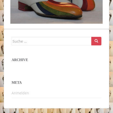
Suche
nach:
ARCHIVE
META
Anmelden