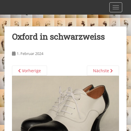
S
Maßschuhmacherei Pfaffenlehner
TOGGLE
k
i
p
t
Oxford in schwarzweiss
o
m
a
1. Februar 2024
i
n
c
Vorherige
Nächste
o
n
t
e
n
t