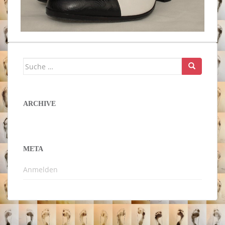
Suche
nach:
ARCHIVE
META
Anmelden