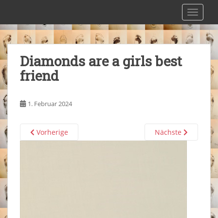
S
Maßschuhmacherei Pfaffenlehner
TOGGLE
k
i
p
t
Diamonds are a girls best
o
friend
m
a
i
1. Februar 2024
n
c
o
Vorherige
Nächste
n
t
e
n
t